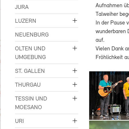
Aufnahmen übe
JURA
Talweiher bege
LUZERN
In der Pause 
wunderbaren D
NEUENBURG
auf.
OLTEN UND
Vielen Dank a
UMGEBUNG
Fröhlichkeit a
ST. GALLEN
THURGAU
TESSIN UND
MOESANO
URI