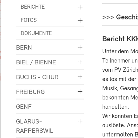
BERICHTE
>>>
Geschä
FOTOS
DOKUMENTE
Bericht KK
BERN
Unter dem Mot
Teilnehmer un
BIEL / BIENNE
vom PV Zürich
BUCHS - CHUR
es los mit de
Musik, Gesang
FREIBURG
bekannten Mel
GENF
handelten.
Wir konnten E
GLARUS-
auslöste. Ansc
RAPPERSWIL
untermalten B