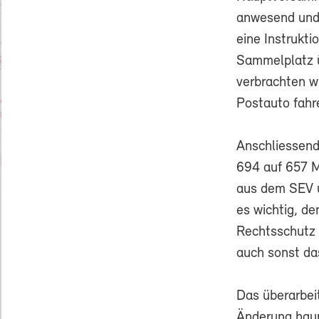
anwesend und 
eine Instrukt
Sammelplatz ü
verbrachten w
Postauto fahr
Anschliessend
694 auf 657 Mi
aus dem SEV u
es wichtig, d
Rechtsschutz 
auch sonst da
Das überarbei
Änderung haup