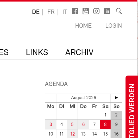
DE
FR
IT
HOME
LOGIN
ES
LINKS
ARCHIV
AGENDA
MITGLIED WERDEN
August 2026
Mo
Di
Mi
Do
Fr
Sa
So
1
2
3
4
5
6
7
8
9
10
11
12
13
14
15
16