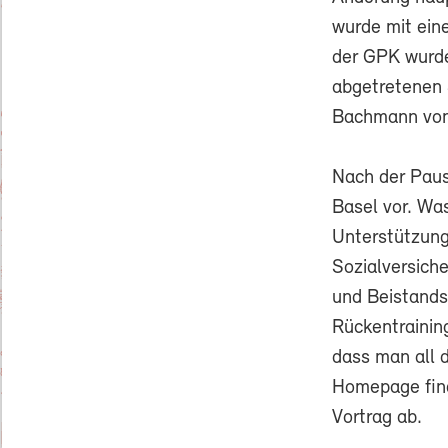
wurde mit ein
der GPK wurde
abgetretenen 
Bachmann von
Nach der Paus
Basel vor. Was
Unterstützung
Sozialversich
und Beistandsc
Rückentrainin
dass man all 
Homepage find
Vortrag ab.