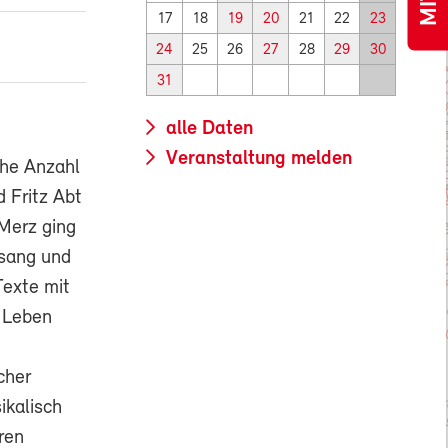
17
18
19
20
21
22
23
24
25
26
27
28
29
30
31
alle Daten
Veranstaltung melden
che Anzahl
 Fritz Abt
 Merz ging
 sang und
Texte mit
 Leben
cher
ikalisch
ren