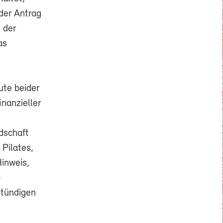
der Antrag
 der
as
ute beider
inanzieller
dschaft
 Pilates,
Hinweis,
-
stündigen