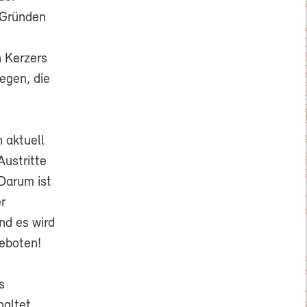
 Gründen
 Kerzers
egen, die
 aktuell
Austritte
Darum ist
r
nd es wird
geboten!
s
altet,