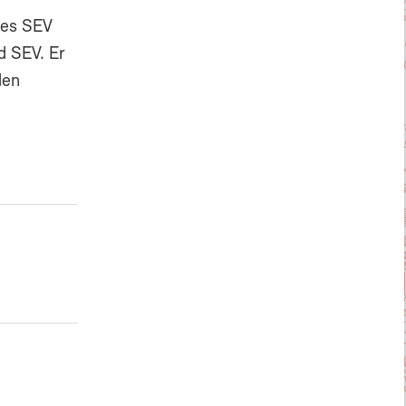
des SEV
d SEV. Er
den