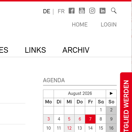
DE
FR
HOME
LOGIN
ES
LINKS
ARCHIV
AGENDA
MITGLIED WERDEN
August 2026
Mo
Di
Mi
Do
Fr
Sa
So
1
2
3
4
5
6
7
8
9
10
11
12
13
14
15
16