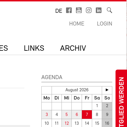
DE
HOME
LOGIN
ES
LINKS
ARCHIV
AGENDA
MITGLIED WERDEN
August 2026
Mo
Di
Mi
Do
Fr
Sa
So
1
2
3
4
5
6
7
8
9
10
11
12
13
14
15
16