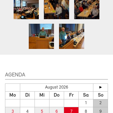
AGENDA
August 2026
Mo
Di
Mi
Do
Fr
Sa
So
1
2
3
4
5
6
7
8
9