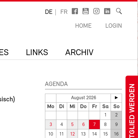
DE
FR
HOME
LOGIN
ES
LINKS
ARCHIV
AGENDA
MITGLIED WERDEN
August 2026
sisch)
Mo
Di
Mi
Do
Fr
Sa
So
1
2
3
4
5
6
7
8
9
10
11
12
13
14
15
16