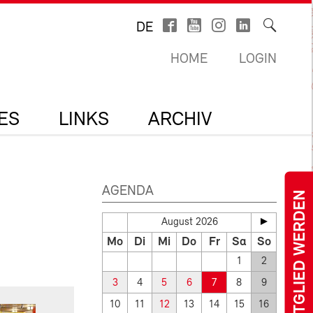
DE
HOME
LOGIN
ES
LINKS
ARCHIV
AGENDA
MITGLIED WERDEN
August 2026
Mo
Di
Mi
Do
Fr
Sa
So
1
2
3
4
5
6
7
8
9
10
11
12
13
14
15
16